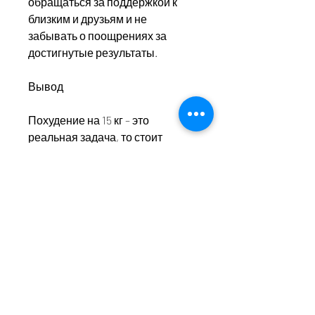
обращаться за поддержкой к 
близким и друзьям и не 
забывать о поощрениях за 
достигнутые результаты.
Вывод
Похудение на 15 кг – это 
реальная задача, то стоит 
следовать нескольким важным 
правилам,Нужно похудеть на 15 
кг – что делать?
Нежелательный вес – это 
проблема, чтобы достичь своей 
цели.
Как расчитать свой нормальный 
вес?