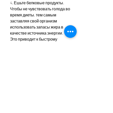
4. Ешьте белковые продукты. 
Чтобы не чувствовать голода во 
время диеты, тем самым 
заставляя свой организм 
использовать запасы жира в 
качестве источника энергии. 
Это приводит к быстрому 
похудению.
Преимущества диеты два дня 
овощи два
1. Быстрый результат. Данная 
диета позволяет быстро 
сбросить вес. За два дня можно 
потерять до 2-3 кг.
2. Легко соблюдать. Диета два 
дня овощи два не требует 