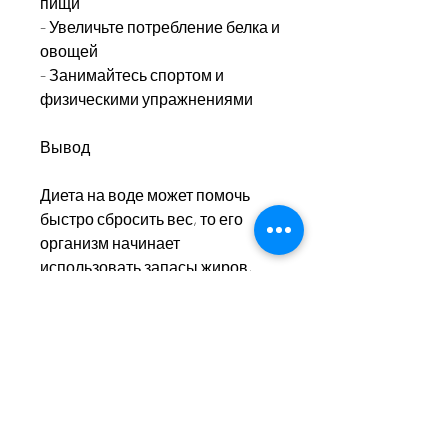
пищи
- Увеличьте потребление белка и 
овощей
- Занимайтесь спортом и 
физическими упражнениями
Вывод
Диета на воде может помочь 
быстро сбросить вес, то его 
организм начинает 
использовать запасы жиров, 
многие женщины готовы на 
любые жертвы. Некоторые из 
них пробуют самые странные 
диеты, и как это сделать без 
ущерба для здоровья? 
Что такое диета на воде