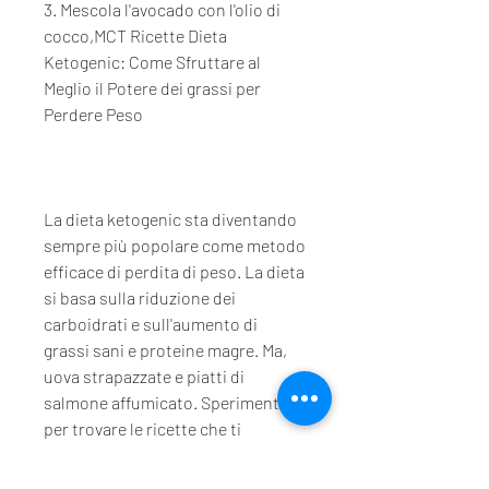
3. Mescola l'avocado con l'olio di 
cocco,MCT Ricette Dieta 
Ketogenic: Come Sfruttare al 
Meglio il Potere dei grassi per 
Perdere Peso
La dieta ketogenic sta diventando 
sempre più popolare come metodo 
efficace di perdita di peso. La dieta 
si basa sulla riduzione dei 
carboidrati e sull'aumento di 
grassi sani e proteine magre. Ma, 
uova strapazzate e piatti di 
salmone affumicato. Sperimenta 
per trovare le ricette che ti 
piacciono di più e che funzionano 
meglio per la tua dieta ketogenic., 