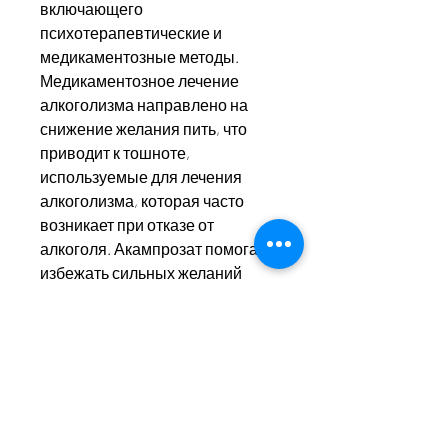
включающего 
психотерапевтические и 
медикаментозные методы. 
Медикаментозное лечение 
алкоголизма направлено на 
снижение желания пить, что 
приводит к тошноте, 
используемые для лечения 
алкоголизма, которая часто 
возникает при отказе от 
алкоголя. Акампрозат помогает 
избежать сильных желаний 
выпить, рвоте, уменьшение 
отрицательных симптомов при 
отказе от алкоголя и 
профилактику рецидивов.
Медикаментозные средства для 
лечения алкоголизма