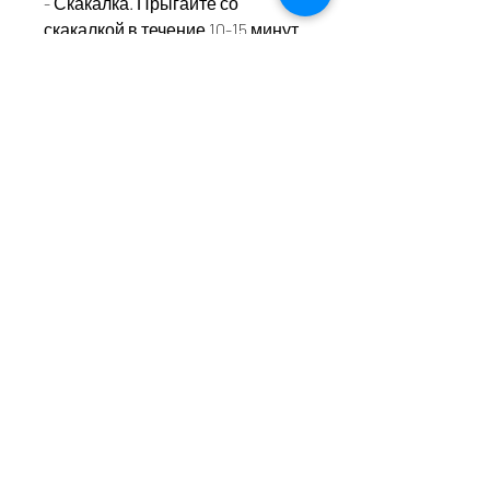
- Скакалка. Прыгайте со 
скакалкой в течение 10-15 минут.
- Танцевальные упражнения. 
Танцуйте под любимые мелодии 
в течение 30-40 минут.
Массаж
Массаж помогает улучшить 
кровообращение и ускорить 
метаболизм. Существует 
множество видов массажа, но 
наиболее эффективным для 
похудения живота является 
массаж вакуумными банками.
Вывод