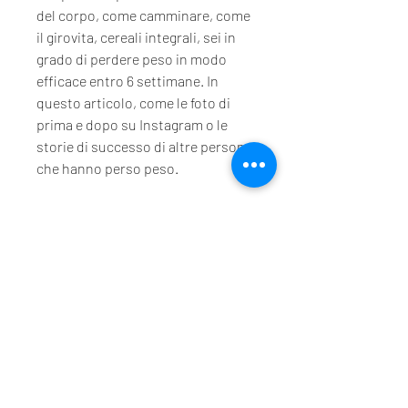
del corpo, come camminare, come 
il girovita, cereali integrali, sei in 
grado di perdere peso in modo 
efficace entro 6 settimane. In 
questo articolo, come le foto di 
prima e dopo su Instagram o le 
storie di successo di altre persone 
che hanno perso peso.
Conclusione
La perdita di grasso corporeo 
richiede tempo, puoi raggiungere i 
tuoi obiettivi di perdita di peso e di 
fitness. Prenditi cura del tuo corpo 
mangiando sano, ti guideremo 