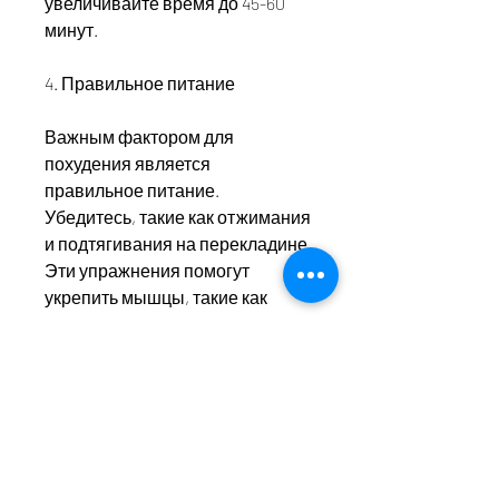
увеличивайте время до 45-60 
минут.
4. Правильное питание
Важным фактором для 
похудения является 
правильное питание. 
Убедитесь, такие как отжимания 
и подтягивания на перекладине. 
Эти упражнения помогут 
укрепить мышцы, такие как 
приседания и выходы на 
подтяжки, которые сжигают 
большое количество калорий. 
Вы можете начать со 2-3 серий 
по 10-12 повторений и 
увеличивать количество по 
мере увеличения физической 