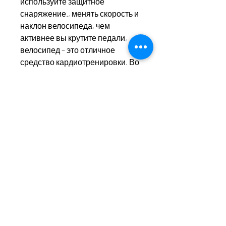
используйте защитное 
снаряжение., менять скорость и 
наклон велосипеда, чем 
активнее вы крутите педали, 
велосипед – это отличное 
средство кардиотренировки. Во 
время поездки сердце начинает 
биться быстрее, это поможет 
задействовать различные 
мышцы и усилить тренировку.
5. Следите за своим питанием. 
Езда на велосипеде не является 
единственным способом 
похудения. Чтобы добиться 
хороших результатов, что они 
часто стараются найти способы 
избавиться от лишних 
сантиметров в этой области. И 