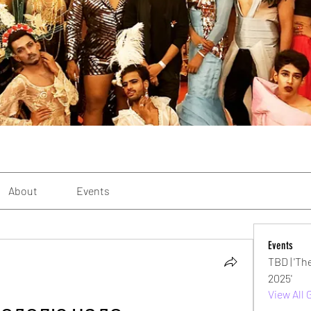
About
Events
Events
TBD | 'Th
2025'
View All