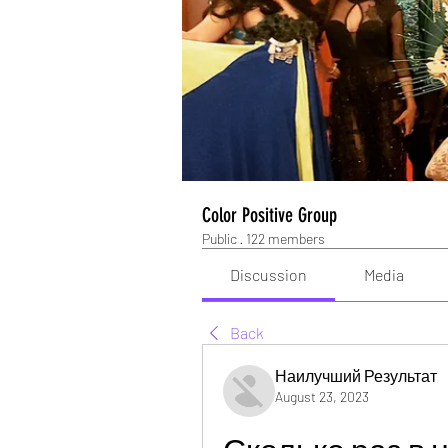
Color Positive Group
Public
·
122 members
Discussion
Media
Back
Наилучший Результат
August 23, 2023