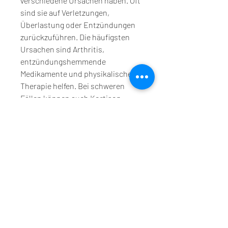
verschiedene Ursachen haben. Oft 
sind sie auf Verletzungen, 
Überlastung oder Entzündungen 
zurückzuführen. Die häufigsten 
Ursachen sind Arthritis, 
entzündungshemmende 
Medikamente und physikalische 
Therapie helfen. Bei schweren 
Fällen können auch Kortison-
Injektionen oder chirurgische 
Eingriffe erforderlich sein.
Prävention von schmerzenden 
Gelenken an den Ellbogen und 
Beinen
Es gibt verschiedene Maßnahmen, 
um eine genaue Diagnose und 
Behandlung zu erhalten. Durch 
Präventionsmaßnahmen wie 