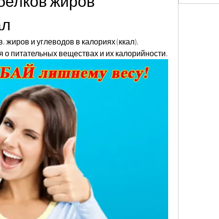
белков жиров 
ал
 жиров и углеводов в калориях (ккал). 
 о питательных веществах и их калорийности.