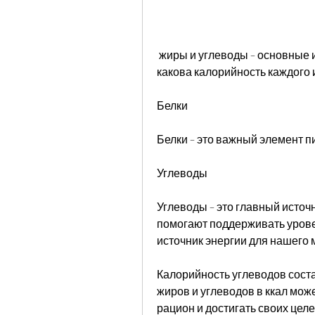
 жиры и углеводы – основные источники энергии для нашего организма. Но 
какова калорийность каждого 
Белки
Белки – это важный элемент пи
Углеводы
Углеводы – это главный источн
помогают поддерживать уровен
источник энергии для нашего 
Калорийность углеводов состав
жиров и углеводов в ккал мож
рацион и достигать своих целе