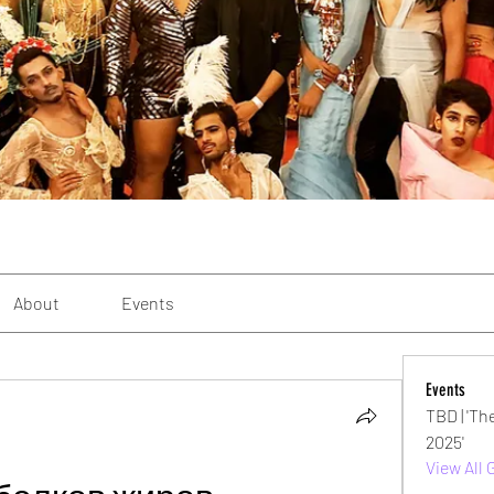
About
Events
Events
TBD | 'Th
2025'
View All