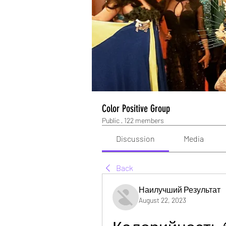
Color Positive Group
Public
·
122 members
Discussion
Media
Back
Наилучший Результат
August 22, 2023