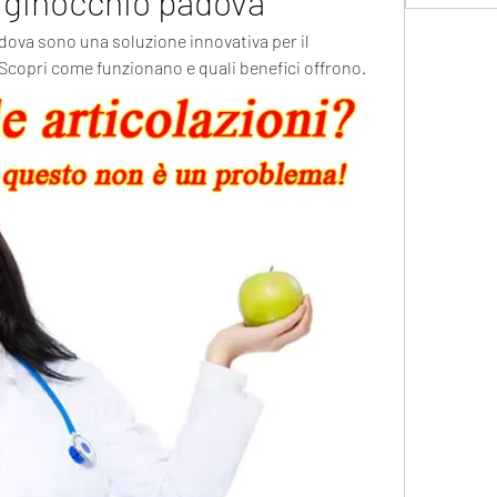
i ginocchio padova
dova sono una soluzione innovativa per il 
. Scopri come funzionano e quali benefici offrono.