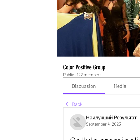
Color Positive Group
Public
·
122 members
Discussion
Media
Back
Наилучший Результат
September 4, 2023