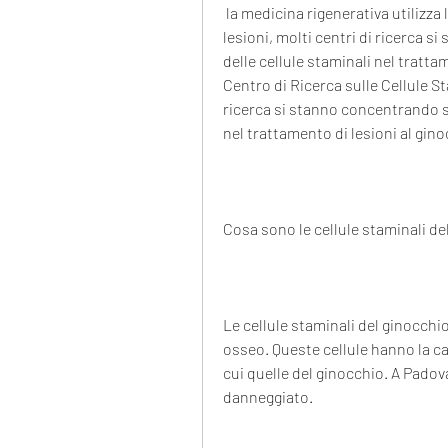
 la medicina rigenerativa utilizza le cellule staminali per curare molte malattie e 
lesioni, molti centri di ricerca s
delle cellule staminali nel trattam
Centro di Ricerca sulle Cellule Sta
ricerca si stanno concentrando sul
nel trattamento di lesioni al gino
Cosa sono le cellule staminali de
Le cellule staminali del ginocchi
osseo. Queste cellule hanno la capa
cui quelle del ginocchio. A Padov
danneggiato.