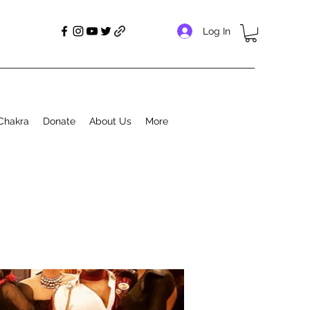
Log In
Chakra
Donate
About Us
More