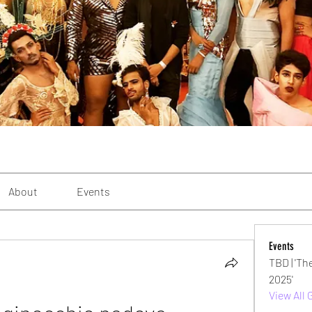
About
Events
Events
TBD | 'Th
2025'
View All