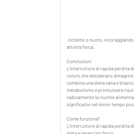
 ciclismo o nuoto, incoraggiando abitudini alimentari più sane e una maggior 
attività fisica.
Conclusioni
L'interruttore di rapida perdita 
coloro che desiderano dimagrire
combina una dieta sana e bilanciat
metabolismo e promuovere risultat
radicalmente la routine alimentare 
significativi nel minor tempo pos
Come funziona?
L'interruttore di rapida perdita d
dieta e l'esercizio fisico. 