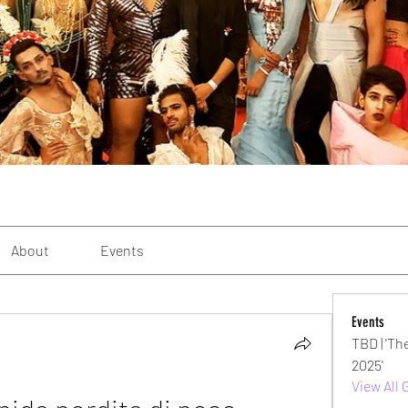
About
Events
Events
TBD | 'Th
2025'
View All