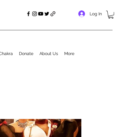
Log In
Chakra
Donate
About Us
More