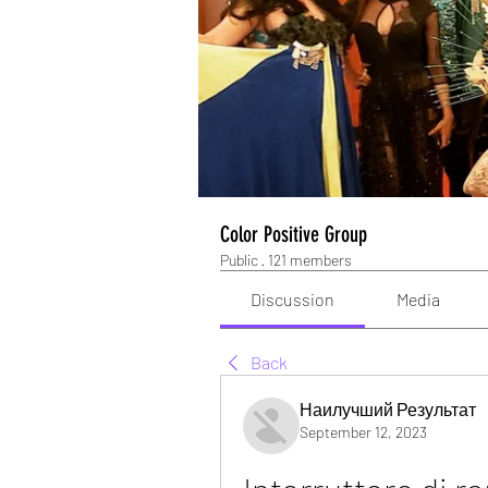
Color Positive Group
Public
·
121 members
Discussion
Media
Back
Наилучший Результат
September 12, 2023