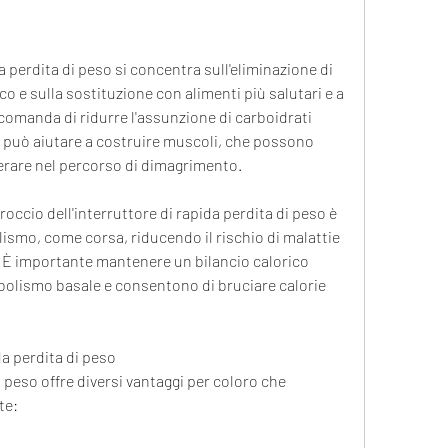
a perdita di peso si concentra sull'eliminazione di 
o e sulla sostituzione con alimenti più salutari e a 
omanda di ridurre l'assunzione di carboidrati 
i può aiutare a costruire muscoli, che possono 
erare nel percorso di dimagrimento.
ccio dell'interruttore di rapida perdita di peso è 
lismo, come corsa, riducendo il rischio di malattie 
. È importante mantenere un bilancio calorico 
olismo basale e consentono di bruciare calorie 
da perdita di peso
i peso offre diversi vantaggi per coloro che 
te: