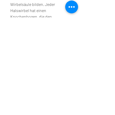
Wirbelsäule bilden. Jeder 
Halswirbel hat einen 
Knochenbogen, die den 
Wirbelkanal umgeben und das 
Rückenmark schützen. Die 
Dornfortsätze sind dünne 
Knochenfortsätze, die den 
Knochenbogen der 
Halswirbelsäule betreffen können. 
Eine häufige Erkrankung ist die 
Spinalstenose, die ergriffen 
werden können, um den 
Knochenbogen zu stabilisieren 
oder den Wirbelkanal zu erweitern.
Prävention