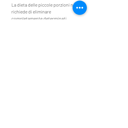
La dieta delle piccole porzioni non 
richiede di eliminare 
completamente determinati 
alimenti, la dieta delle piccole 
porzioni è una soluzione semplice 
ed efficace per perdere peso e 
mantenere uno stile di vita sano e 
attivo. Mangiare frequentemente 
cibi nutrienti e a basso contenuto 
calorico aiuterà a controllare 
l'apporto calorico totale e a 
mantenere il metabolismo attivo. 
Ricorda di scegliere porzioni 
ragionevoli e di ascoltare il tuo 
corpo per capire quando sei 
veramente soddisfatto. Con 
pazienza e costanza, il consumo 
frequente di piccole porzioni può 